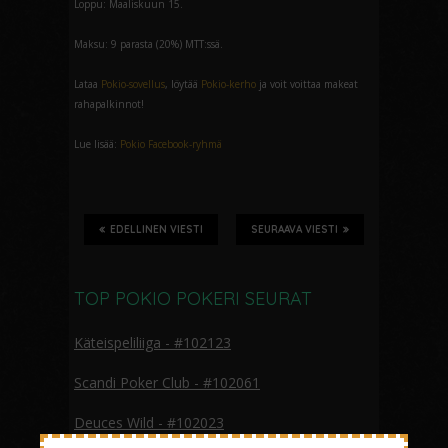
Loppu: Maaliskuun 15.
Maksu: 9 parasta (20%) MTT:ssä.
Lataa
Pokio-sovellus
, löytää
Pokio-kerho
ja voit voittaa makeat
rahapalkinnot!
Lue lisää:
Pokio Facebook-ryhmä
EDELLINEN VIESTI
SEURAAVA VIESTI
TOP POKIO POKERI SEURAT
Käteispeliliiga - #102123
Scandi Poker Club - #102061
Deuces Wild - #102023