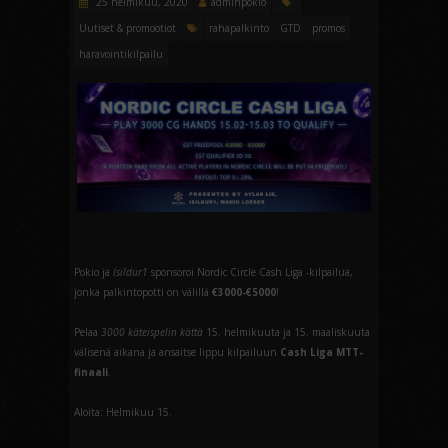
25 helmikuu, 2020
adminpokio
Uutiset & promootiot
rahapalkinto
GTD
promos
haravointikilpailu
Pokio ja
Isildur1
sponsoroi Nordic Circle Cash Liga -kilpailua,
jonka palkintopotti on välillä
€3000-€5000
!
Pelaa
3000 käteispelin kättä
15. helmikuuta ja 15. maaliskuuta
välisenä aikana ja ansaitse lippu kilpailuun
Cash Liga MTT-
finaali
.
Aloita: Helmikuu 15.