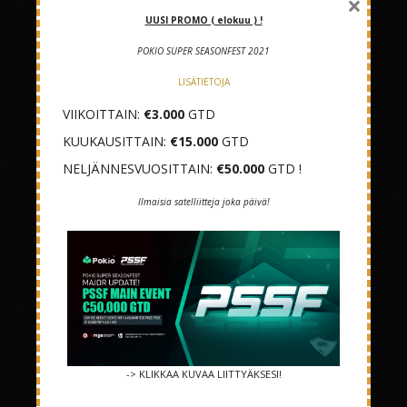
×
Na Zdrowie Club - #101707
UUSI PROMO ( elokuu ) !
Aurora Poker - #101650
POKIO SUPER SEASONFEST 2021
LISÄTIETOJA
NPC - #100857
VIIKOITTAIN:
€3.000
GTD
Poker Inn - #100856
KUUKAUSITTAIN:
€15.000
GTD
Diamond Lounge - #100854
NELJÄNNESVUOSITTAIN:
€50.000
GTD !
Pokerikartano - #100780
Ilmaisia satelliitteja joka päivä!
VIIMEISIMMÄT PROMOOTIOT &
UUTISET
Pokio PSSF 2021 - 50,000 € GTD
Isildur1 Pokio Circle - Midgardin pokeriyhteisö
Pokio Battle Pass -kampanja 2020 - Hanki ilmaiset
-> KLIKKAA KUVAA LIITTYÄKSESI!
liput!