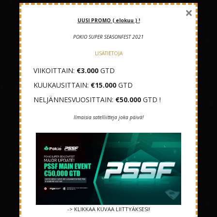
Deuces Wild - #102023
×
UUSI PROMO ( elokuu ) !
Na Zdrowie Club - #101707
POKIO SUPER SEASONFEST 2021
Aurora Poker - #101650
LISÄTIETOJA
NPC - #100857
VIIKOITTAIN:
€3.000
GTD
Poker Inn - #100856
KUUKAUSITTAIN:
€15.000
GTD
NELJÄNNESVUOSITTAIN:
€50.000
GTD !
Diamond Lounge - #100854
Ilmaisia satelliitteja joka päivä!
Pokerikartano - #100780
VIIMEISIMMÄT PROMOOTIOT &
UUTISET
Pokio PSSF 2021 - 50,000 € GTD
Isildur1 Pokio Circle - Midgardin pokeriyhteisö
-> KLIKKAA KUVAA LIITTYÄKSESI!
Pokio Battle Pass -kampanja 2020 - Hanki ilmaiset