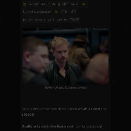
24 helmikuu, 2020
adminpokio
Uutiset & promootiot
GTD
MTT
pohjoismainen ympyrä
promos
WSOP
Tekijänoikeus: Katerina Lukina
Pokio ja
Isildur1
sponsoroi Nordic Circlen
WSOP-paketti
arvo
$10,000
!
Osallistu karsintoihin ilmaiseksi
lipun kanssa, jos olet