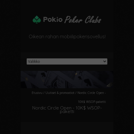
Oikean rahan mobiilipokerisovellus!
Etusivu
/
Uutiset & promootiot
/
Nordic Circle Open -
10K$ WSOP-paketti
Nordic Circle Open - 10K$ WSOP-
paketti