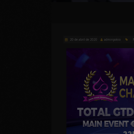
20 de abril de 2020
adminpokio