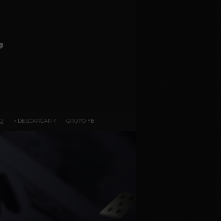
Q
> DESCARGAR <
GRUPO FB