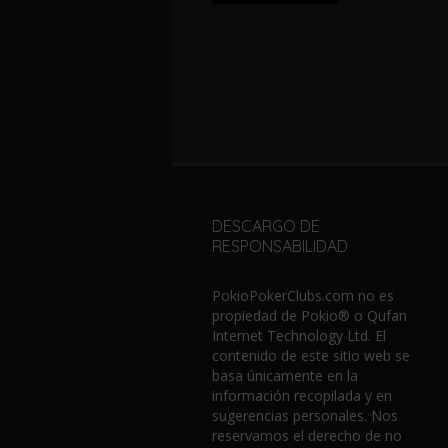
DESCARGO DE
RESPONSABILIDAD
PokioPokerClubs.com no es
propiedad de
Pokio®
o Qufan
Internet Technology Ltd. El
contenido de este sitio web se
basa únicamente en la
información recopilada y en
sugerencias personales. Nos
reservamos el derecho de no