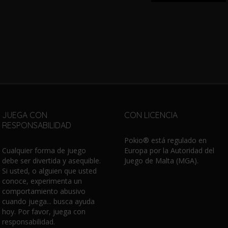
JUEGA CON
CON LICENCIA
RESPONSABILIDAD
Pokio® está regulado en
Cualquier forma de juego
Europa por la
Autoridad del
debe ser divertida y asequible.
Juego de Malta (MGA)
.
Si usted, o alguien que usted
conoce, experimenta un
comportamiento abusivo
cuando juega...
busca ayuda
hoy
. Por favor, juega con
responsabilidad.