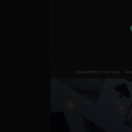
POKIO PROMOS Y NOTICIAS
POK