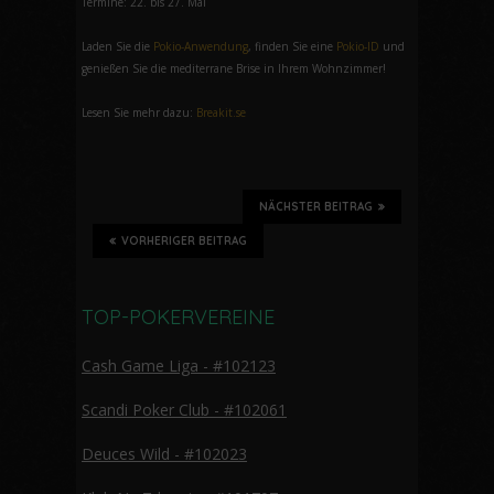
Termine: 22. bis 27. Mai
Laden Sie die
Pokio-Anwendung
, finden Sie eine
Pokio-ID
und
genießen Sie die mediterrane Brise in Ihrem Wohnzimmer!
Lesen Sie mehr dazu:
Breakit.se
NÄCHSTER BEITRAG
VORHERIGER BEITRAG
TOP-POKERVEREINE
Cash Game Liga - #102123
Scandi Poker Club - #102061
Deuces Wild - #102023