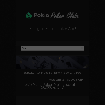
Echtgeld Mobile Poker App!
Startseite
/
Nachrichten & Promos
/
Pokio Malta Poker-
Meisterschaften - 50.000 € GTD
Pokio Malta Poker-Meisterschaften -
50.000 € GTD